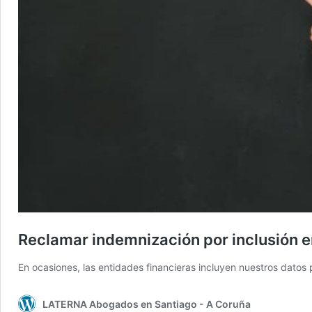
Reclamar indemnización por inclusión e
En ocasiones, las entidades financieras incluyen nuestros datos
LATERNA Abogados en Santiago - A Coruña