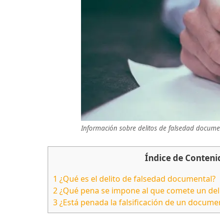
Información sobre delitos de falsedad docume
Índice de Conteni
1
¿Qué es el delito de falsedad documental?
2
¿Qué pena se impone al que comete un del
3
¿Está penada la falsificación de un docume