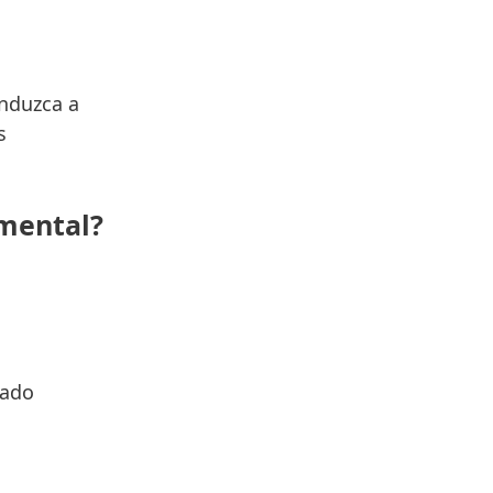
induzca a
s
umental?
vado