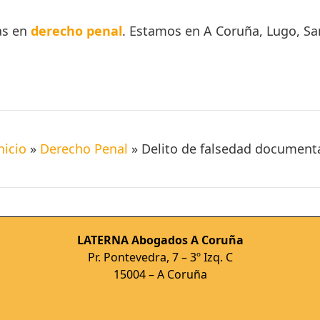
as en
derecho penal
. Estamos en A Coruña, Lugo, Sa
nicio
»
Derecho Penal
»
Delito de falsedad document
LATERNA Abogados A Coruña
Pr. Pontevedra, 7 – 3º Izq. C
15004 – A Coruña