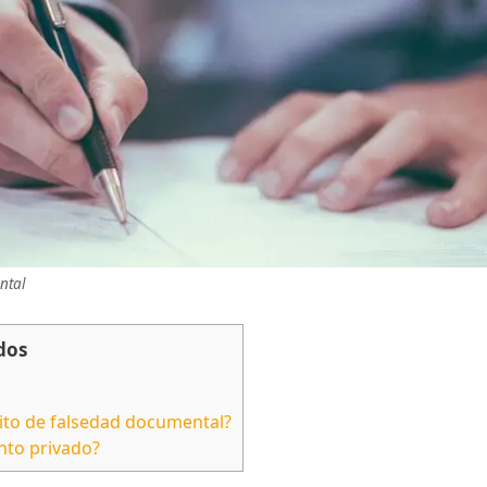
ntal
dos
ito de falsedad documental?
nto privado?