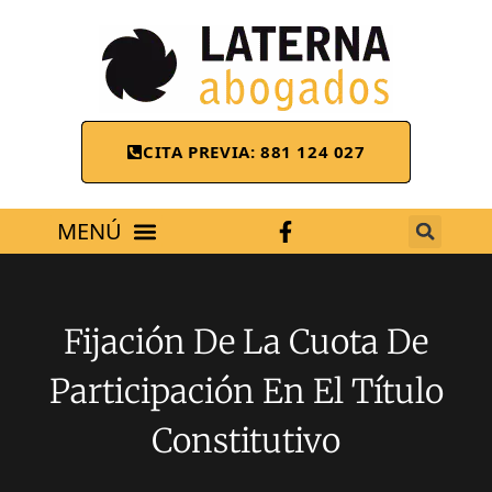
CITA PREVIA: 881 124 027
ÁREAS DE TRABAJO
Fijación De La Cuota De
Participación En El Título
Constitutivo