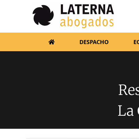
DESPACHO
E
Re
La