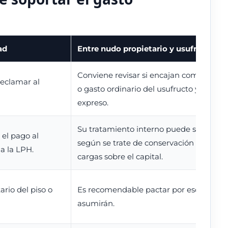
ad
Entre nudo propietario y usufructuari
Conviene revisar si encajan como carga
eclamar al
o gasto ordinario del usufructo y si exis
expreso.
Su tratamiento interno puede ser distin
el pago al
según se trate de conservación ordinari
a la LPH.
cargas sobre el capital.
ario del piso o
Es recomendable pactar por escrito có
asumirán.