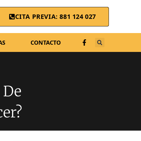
CITA PREVIA: 881 124 027
AS
CONTACTO
 De
er?