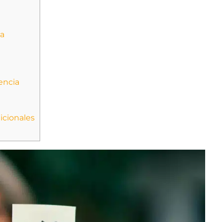
ia
encia
icionales