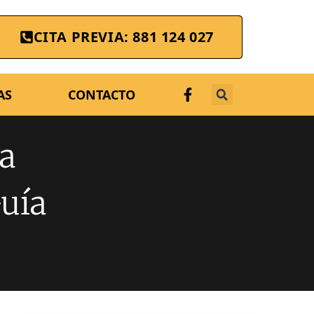
CITA PREVIA: 881 124 027
AS
CONTACTO
a
uía