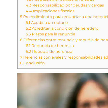
4.3
Responsabilidad por deudas y cargas
4.4
Implicaciones fiscales
5
Procedimiento para renunciar a una herenc
5.1
Acudir a un notario
5.2
Acreditar la condición de heredero
5.3
Plazos para la renuncia
6
Diferencias entre renuncia y repudia de her
6.1
Renuncia de herencia
6.2
Repudia de herencia
7
Herencias con avales y responsabilidades ad
8
Conclusión