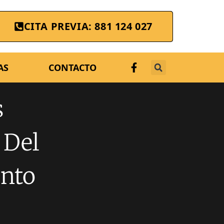
CITA PREVIA: 881 124 027
AS
CONTACTO
s
 Del
nto