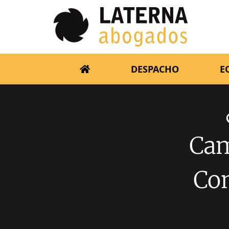
DESPACHO
E
Cam
Co