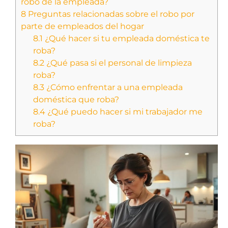
robo de la empleada?
8
Preguntas relacionadas sobre el robo por
parte de empleados del hogar
8.1
¿Qué hacer si tu empleada doméstica te
roba?
8.2
¿Qué pasa si el personal de limpieza
roba?
8.3
¿Cómo enfrentar a una empleada
doméstica que roba?
8.4
¿Qué puedo hacer si mi trabajador me
roba?