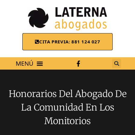
CITA PREVIA: 881 124 027
ÁREAS DE TRABAJO
Honorarios Del Abogado De
La Comunidad En Los
Monitorios