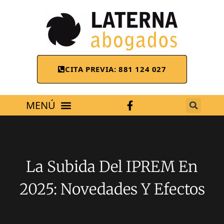
CITA PREVIA: 881 124 027
ÁREAS DE TRABAJO
La Subida Del IPREM En
2025: Novedades Y Efectos