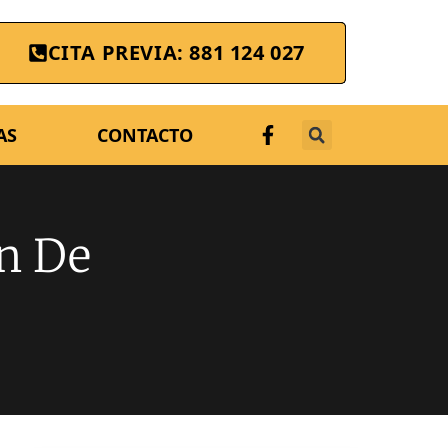
CITA PREVIA: 881 124 027
AS
CONTACTO
ón De