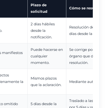
Plazo de
Cómo se resuelve
solicitud
2 días hábiles
Resolución del tribun
o.
desde la
días desde la solicitud
notificación.
Puede hacerse en
Se corrige por el mis
s manifiestos
cualquier
órgano que dictó la
momento.
resolución.
ectos
Mismos plazos
plenamente la
Mediante auto.
que la aclaración.
Traslado a las demás 
to omitido
5 días desde la
por 5 días y resolució