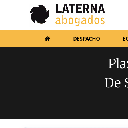
DESPACHO
E
Pla
De 