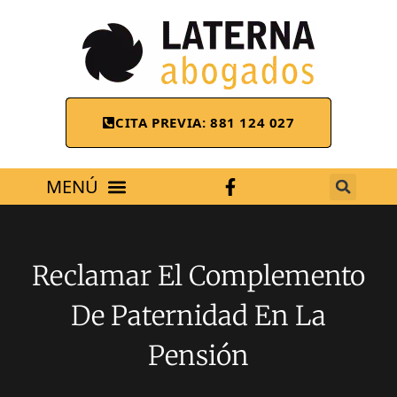
CITA PREVIA: 881 124 027
ÁREAS DE TRABAJO
Reclamar El Complemento
De Paternidad En La
Pensión