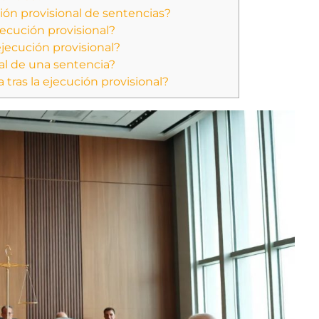
ción provisional de sentencias?
ecución provisional?
ejecución provisional?
nal de una sentencia?
tras la ejecución provisional?