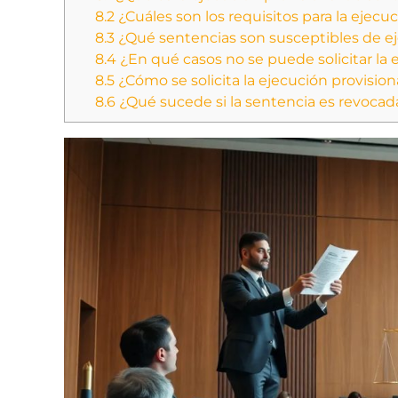
8.2
¿Cuáles son los requisitos para la ejecu
8.3
¿Qué sentencias son susceptibles de ej
8.4
¿En qué casos no se puede solicitar la 
8.5
¿Cómo se solicita la ejecución provisio
8.6
¿Qué sucede si la sentencia es revocada 