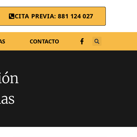
CITA PREVIA: 881 124 027
AS
CONTACTO
ión
ias